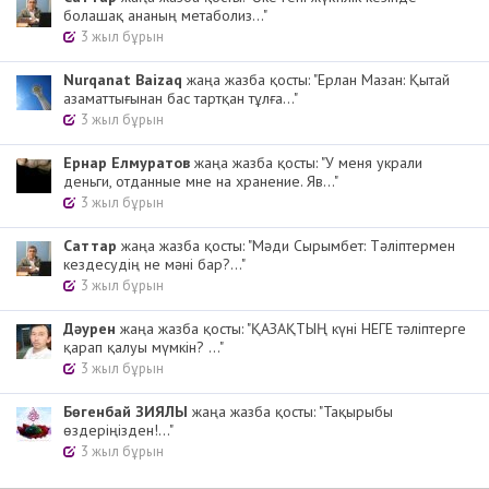
болашақ ананың метаболиз..."
3 жыл бұрын
Nurqanat Baizaq
жаңа жазба қосты: "Ерлан Мазан: Қытай
азаматтығынан бас тартқан тұлға..."
3 жыл бұрын
Ернар Елмуратов
жаңа жазба қосты: "У меня украли
деньги, отданные мне на хранение. Яв..."
3 жыл бұрын
Cаттар
жаңа жазба қосты: "Мәди Сырымбет: Тәліптермен
кездесудің не мәні бар?..."
3 жыл бұрын
Дәурен
жаңа жазба қосты: "ҚАЗАҚТЫҢ күні НЕГЕ тәліптерге
қарап қалуы мүмкін? ..."
3 жыл бұрын
Бөгенбай ЗИЯЛЫ
жаңа жазба қосты: "Тақырыбы
өздеріңізден!..."
3 жыл бұрын