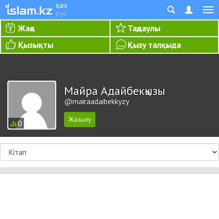
қаз
рус
Жаңа
Таңдаулы
Қызықты
Қызу талқыда
Майра Адайбекқызы
@mairaadaibekkyzy
0