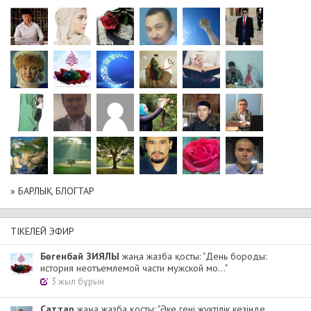
» БАРЛЫҚ БЛОГТАР
ТІКЕЛЕЙ ЭФИР
Бөгенбай ЗИЯЛЫ
жаңа жазба қосты: "День бороды:
история неотъемлемой части мужской мо..."
3 жыл бұрын
Cаттар
жаңа жазба қосты: "Әке гені жүктілік кезінде